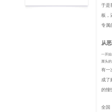
于是
板，
专属
从恶
一开始
厘头的
有一
成了
的憧
全国