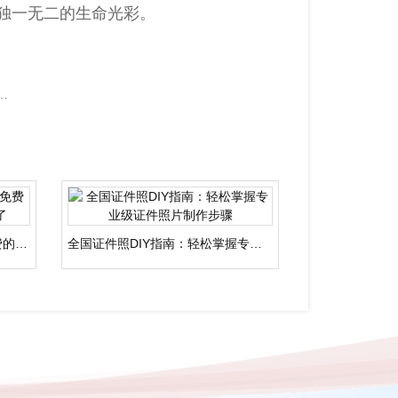
独一无二的生命光彩。
全国智能证件照软件制作照片还收费吗？2024年最新使用攻略全解析
全国手机就能搞定！这5款**免费的证件照制作软件**太好用了
全国证件照DIY指南：轻松掌握专业级证件照片制作步骤