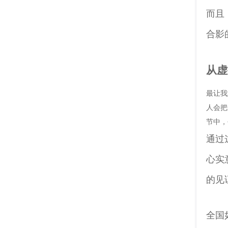
而且
合影
从虚
最让我
人会把
节中，
通过
心实
的见
全国