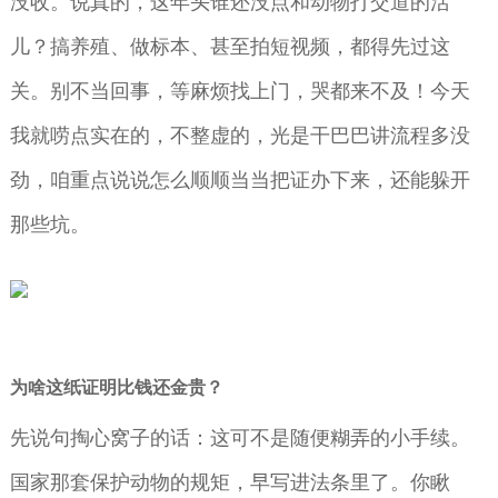
没收。说真的，这年头谁还没点和动物打交道的活
儿？搞养殖、做标本、甚至拍短视频，都得先过这
关。别不当回事，等麻烦找上门，哭都来不及！今天
我就唠点实在的，不整虚的，光是干巴巴讲流程多没
劲，咱重点说说怎么顺顺当当把证办下来，还能躲开
那些坑。
为啥这纸证明比钱还金贵？
先说句掏心窝子的话：这可不是随便糊弄的小手续。
国家那套保护动物的规矩，早写进法条里了。你瞅