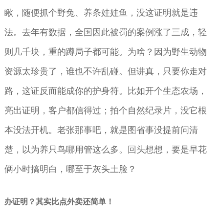
瞅，随便抓个野兔、养条娃娃鱼，没这证明就是违
法。去年有数据，全国因此被罚的案例涨了三成，轻
则几千块，重的蹲局子都可能。为啥？因为野生动物
资源太珍贵了，谁也不许乱碰。但讲真，只要你走对
路，这证反而能成你的护身符。比如开个生态农场，
亮出证明，客户都信得过；拍个自然纪录片，没它根
本没法开机。老张那事吧，就是图省事没提前问清
楚，以为养只鸟哪用管这么多。回头想想，要是早花
俩小时搞明白，哪至于灰头土脸？
办证明？其实比点外卖还简单！