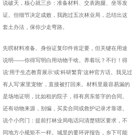
说破天，核心就三步：准备材料、交表跑腿、坐等发
证。但细节决定成败，我跑过五次林业局，总结出这
套土办法，保你少走弯路。
先唠材料准备。身份证复印件肯定要，但关键在用途
说明——你得写明白用动物干啥。养着玩？不行！得
说‘用于生态教育展示’或‘科研繁育’这种官方话。我见过
有人写‘家里宠物’，直接被打回来。材料里最容易漏的
是场地证明，比如租的院子，得有房东签字的合同。
还有动物来源，别编，买卖合同或救护记录才靠谱。
说个小窍门：提前打林业局电话问清楚辖区要求，不
同地方小规矩不一样。城里的要环评报告，乡下可能