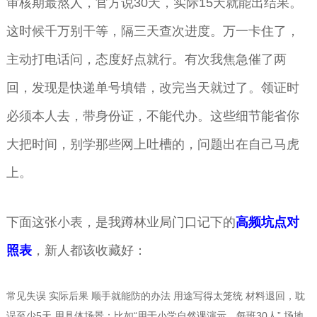
审核期最熬人，官方说30天，实际15天就能出结果。
这时候千万别干等，隔三天查次进度。万一卡住了，
主动打电话问，态度好点就行。有次我焦急催了两
回，发现是快递单号填错，改完当天就过了。领证时
必须本人去，带身份证，不能代办。这些细节能省你
大把时间，别学那些网上吐槽的，问题出在自己马虎
上。
下面这张小表，是我蹲林业局门口记下的
高频坑点对
照表
，新人都该收藏好：
常见失误 实际后果 顺手就能防的办法 用途写得太笼统 材料退回，耽
误至少5天 用具体场景：比如“用于小学自然课演示，每班30人” 场地