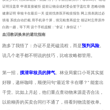
证明没盖章 申请直接被拒 提前让物业或村委会签字盖红章 忽略动物
健康证明 审核卡在最后一关 提前找兽医开检疫报告 网上填表跳过必
填项 系统自动拦截 用手机录个屏，填完检查再提交 领证时忘带原件
白跑一趟，等下周 设个手机提醒：“拿证！身份证！”
血泪教训换来的避坑指南
跑多了我悟了：办证不是死磕流程，而是
预判风险
。
说几个老手都不明说的技巧，比啥攻略都管用。
第一招，
摸清审核员的脾气
。林业局窗口小哥其实挺
好聊，递杯咖啡，顺便问句“最近常卡在哪？” 能套出
干货。比如上月起，他们重点查动物来源是否合法，
以前糊弄的买卖合同行不通了，得看到物流签收单。