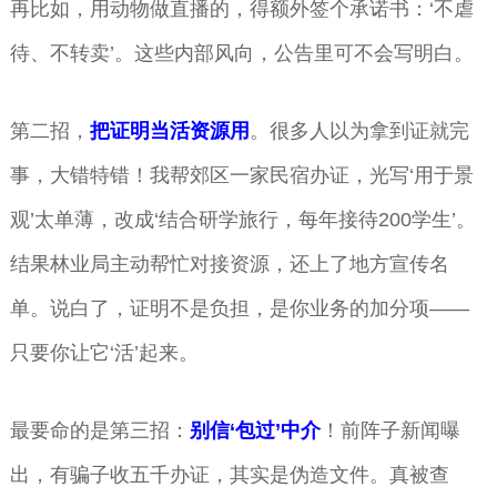
再比如，用动物做直播的，得额外签个承诺书：‘不虐
待、不转卖’。这些内部风向，公告里可不会写明白。
第二招，
把证明当活资源用
。很多人以为拿到证就完
事，大错特错！我帮郊区一家民宿办证，光写‘用于景
观’太单薄，改成‘结合研学旅行，每年接待200学生’。
结果林业局主动帮忙对接资源，还上了地方宣传名
单。说白了，证明不是负担，是你业务的加分项——
只要你让它‘活’起来。
最要命的是第三招：
别信‘包过’中介
！前阵子新闻曝
出，有骗子收五千办证，其实是伪造文件。真被查