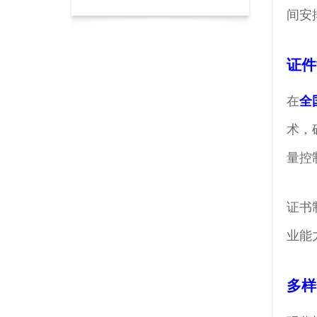
间安
证件
在
全
术，
量控
证书
业能
多样