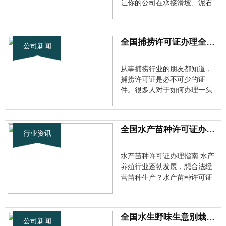
让你的公司在承接滑坡、泥石
流、地基沉降等项目时稳如磐
石。但不少人申请时，就像踩
进雷区一步一炸，资料不全、
全国捕捞许可证办理全攻略：从零基础到免检技巧大公开
表格填错、审核驳回，那叫一
公司新闻
个心累。别着急，今天就带你
这张证书的申请全攻略，避开
从事捕捞行业的朋友都知道，
那些坑坑···
捕捞许可证是必不可少的证
件。很多人对于如何办理一头
雾水，或者办理过程中遇到各
种问题。今天我们就来聊聊捕
捞许可证的办理流程和那些鲜
全国水产苗种许可证办理全攻略｜一文搞懂关键流程与合规要点
为人知的免检技巧。 办理捕捞
行业资讯
许可证的详细流程 首先需要明
确，捕捞许可证分为内陆水域
水产苗种许可证办理指南 水产
和海洋···
养殖行业蓬勃发展，想合法经
营苗种生产？水产苗种许可证
这块敲门砖必须拿下。今天咱
们掰开揉碎了聊聊办证那些事
儿。 为什么要办这个证？ 有人
全国水生野味生意别栽坑！手把手教你合法办证攻略
觉得不就是养个鱼苗虾苗，干
公司新闻