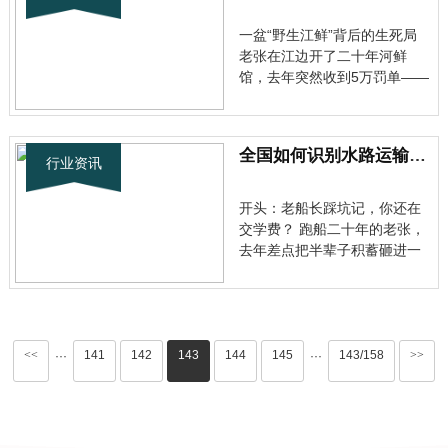
嘛这么麻烦。可别忘了，水产
苗种质量直接影响整个产业
一盆“野生江鲜”背后的生死局
链。国···
老张在江边开了二十年河鲜
馆，去年突然收到5万罚单——
因售卖胭脂鱼被认定非法经
营。这类案例近年暴增400%，
农业部2024年新规更将中华鲟
全国如何识别水路运输服务许可证骗局？正规申请技巧有哪些？
等189种生物纳入重点监控。
行业资讯
当“野生”“江鲜”成为餐饮招牌的
今天，这张《水生野生动物经
开头：老船长踩坑记，你还在
营···
交学费？ 跑船二十年的老张，
去年差点把半辈子积蓄砸进一
个假证局。他本想办水路运输
服务许可证，跑条小货船贴补
家用，结果被中介忽悠得团团
转。证没拿到，钱倒贴了三
万，他摇着头叹气。兄弟们，
<<
141
142
143
144
145
143/158
>>
···
···
这年头骗子专盯航运人，水路
运输服务···