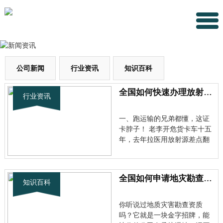
公司新闻
行业资讯
知识百科
全国如何快速办理放射性物品道路运输许可证？风险规避技巧有哪些？
行业资讯
一、跑运输的兄弟都懂，这证
卡脖子！ 老李开危货卡车十五
年，去年拉医用放射源差点翻
车。为啥？证件没搞利索！人
家物流公司笑他：“连放射性物
品道路运输许可证都摸不透，
全国如何申请地灾勘查资质？办理避开雷区一次通过技巧
还敢上路？” 别笑，这真不是小
知识百科
事。国家为啥死守这道关？放
射性物质一旦泄露，轻则污染
你听说过地质灾害勘查资质
···
吗？它就是一块金字招牌，能