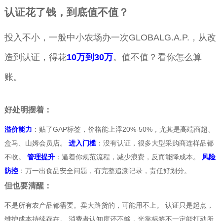
认证花了钱，到底值不值？
投入不小，一般中小农场办一次GLOBALG.A.P.，从改
造到认证，得花
10万到30万
。值不值？看你怎么算
账。
好处明摆着：
溢价能力
：贴了GAP标签，价格能上浮20%-50%，尤其是高端商超、
盒马、山姆会员店。
进入门槛
：没有认证，很多大型采购商连样品都
不收。
管理提升
：逼着你规范流程，减少浪费，反而能降成本。
风险
防控
：万一出食品安全问题，有完整追溯记录，责任好划分。
但也要清醒：
不是所有农产品都需要。卖大路货的，可能用不上。 认证只是起点，
维护成本持续存在。 消费者认知度还不够，光靠标签不一定能打动所