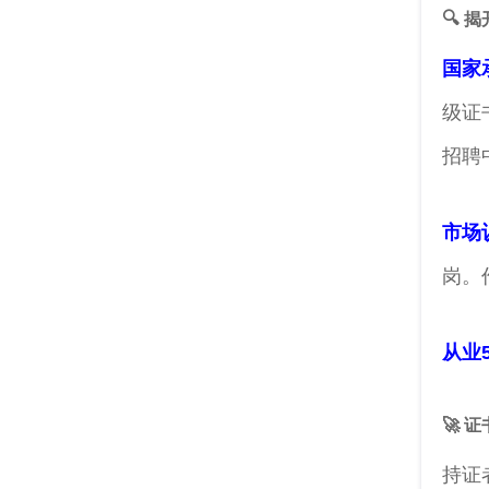
🔍 
国家
级证
招聘
市场
岗。
从业
🚀 
持证