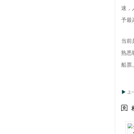
速，
予最
当前
熟悉
船票
上