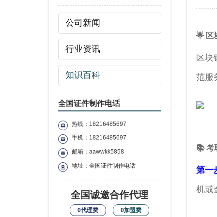
公司新闻
🌟
行业资讯
区块
知识百科
范服
全国证件制作电话
热线：18216485697
手机：18216485697
📚 
邮箱：aawwkk5858
地址：全国证件制作电话
第一
机或
全国诚邀合作代理
0代理费
0加盟费