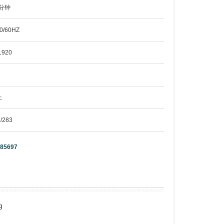
/分钟
0/60HZ
1920
上
/283
85697