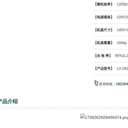
【整机效率】
120包
【电源规格】
220V,5
【机器尺寸】
1405×
【机器重量】
200kg
【合 格 率】
95%以
【产品型号】
LX-281
咨询热线：
182164
产品介绍